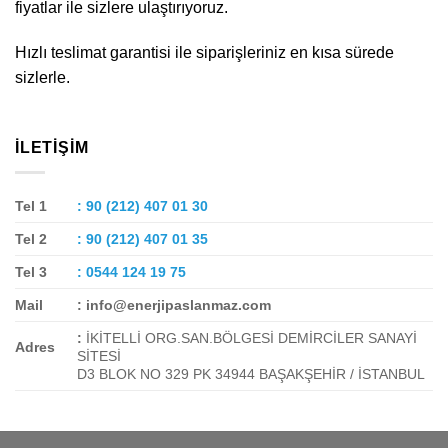
fiyatlar ile sizlere ulaştırıyoruz.
Hızlı teslimat garantisi ile siparişleriniz en kısa sürede
sizlerle.
İLETIŞIM
Tel 1
: 90 (212) 407 01 30
Tel 2
: 90 (212) 407 01 35
Tel 3
: 0544 124 19 75
Mail
: info@enerjipaslanmaz.com
:
İKİTELLİ ORG.SAN.BÖLGESİ DEMİRCİLER SANAYİ
Adres
SİTESİ
D3 BLOK NO 329 PK 34944 BAŞAKŞEHİR / İSTANBUL