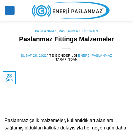
Skip
to
content
PASLANMAZ
,
PASLANMAZ FITTINGS
Paslanmaz Fittings Malzemeler
ŞUBAT 28, 2021
’' TE GÖNDERILDI
ENERJI PASLANMAZ
TARAFINDAN
28
Şub
Paslanmaz çelik malzemeler, kullanıldıkları alanlara
sağlamış oldukları katkılar dolayısıyla her geçen gün daha