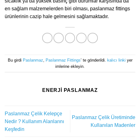
sıcaklık ya da yüksek basınç gibi durumlar karşısında da
en sağlam malzemelerden biri olması, paslanmaz fittings
ürünlerinin cazip hale gelmesini sağlamaktadır.
Bu girdi
Paslanmaz
,
Paslanmaz Fittings
’ te gönderildi.
kalıcı linki
yer
imlerine ekleyin.
ENERJI PASLANMAZ
Paslanmaz Çelik Kelepçe
Paslanmaz Çelik Üretiminde
Nedir ? Kullanım Alanlarını
Kullanılan Madenler
Keşfedin