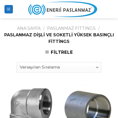
Skip
to
content
ANA SAYFA
/
PASLANMAZ FITTINGS
/
PASLANMAZ DIŞLI VE SOKETLI YÜKSEK BASINÇLI
FITTINGS
FILTRELE