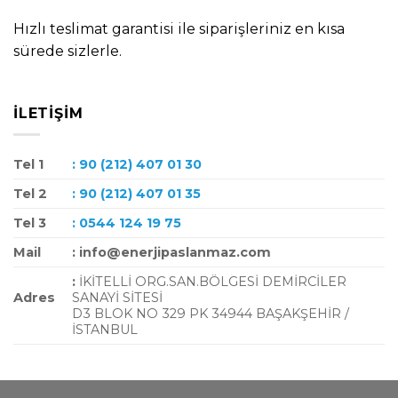
Hızlı teslimat garantisi ile siparişleriniz en kısa
sürede sizlerle.
İLETIŞIM
Tel 1
: 90 (212) 407 01 30
Tel 2
: 90 (212) 407 01 35
Tel 3
: 0544 124 19 75
Mail
: info@enerjipaslanmaz.com
:
İKİTELLİ ORG.SAN.BÖLGESİ DEMİRCİLER
Adres
SANAYİ SİTESİ
D3 BLOK NO 329 PK 34944 BAŞAKŞEHİR /
İSTANBUL