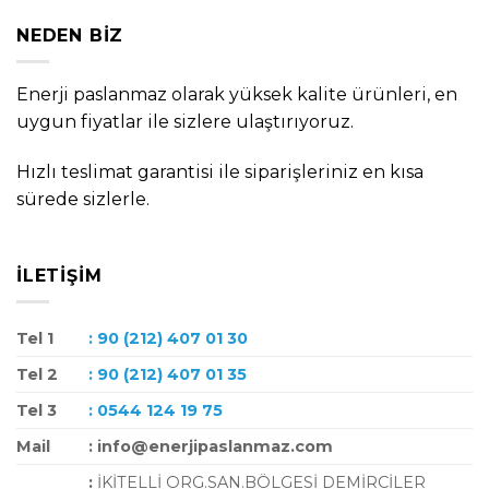
NEDEN BIZ
Enerji paslanmaz olarak yüksek kalite ürünleri, en
uygun fiyatlar ile sizlere ulaştırıyoruz.
Hızlı teslimat garantisi ile siparişleriniz en kısa
sürede sizlerle.
İLETIŞIM
Tel 1
: 90 (212) 407 01 30
Tel 2
: 90 (212) 407 01 35
Tel 3
: 0544 124 19 75
Mail
: info@enerjipaslanmaz.com
:
İKİTELLİ ORG.SAN.BÖLGESİ DEMİRCİLER