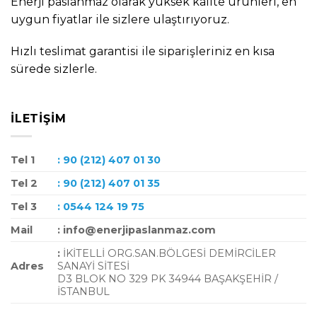
Enerji paslanmaz olarak yüksek kalite ürünleri, en
uygun fiyatlar ile sizlere ulaştırıyoruz.
Hızlı teslimat garantisi ile siparişleriniz en kısa
sürede sizlerle.
İLETIŞIM
Tel 1
: 90 (212) 407 01 30
Tel 2
: 90 (212) 407 01 35
Tel 3
: 0544 124 19 75
Mail
: info@enerjipaslanmaz.com
:
İKİTELLİ ORG.SAN.BÖLGESİ DEMİRCİLER
Adres
SANAYİ SİTESİ
D3 BLOK NO 329 PK 34944 BAŞAKŞEHİR /
İSTANBUL