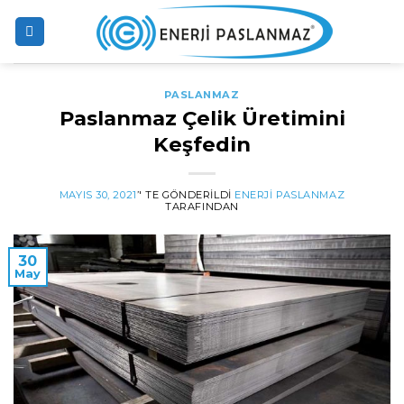
Skip
to
content
PASLANMAZ
Paslanmaz Çelik Üretimini
Keşfedin
MAYIS 30, 2021
’' TE GÖNDERILDI
ENERJI PASLANMAZ
TARAFINDAN
30
May