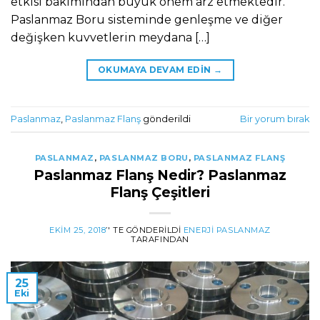
etkisi bakımından büyük önem arz etmektedir.
Paslanmaz Boru sisteminde genleşme ve diğer
değişken kuvvetlerin meydana […]
OKUMAYA DEVAM EDIN
→
Paslanmaz
,
Paslanmaz Flanş
gönderildi
Bir yorum bırak
PASLANMAZ
,
PASLANMAZ BORU
,
PASLANMAZ FLANŞ
Paslanmaz Flanş Nedir? Paslanmaz
Flanş Çeşitleri
EKIM 25, 2018
’' TE GÖNDERILDI
ENERJI PASLANMAZ
TARAFINDAN
25
Eki