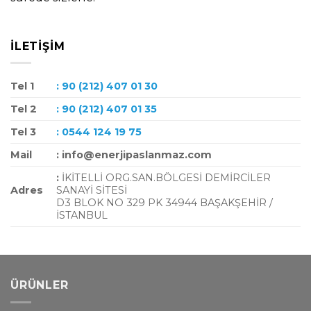
İLETIŞIM
Tel 1
: 90 (212) 407 01 30
Tel 2
: 90 (212) 407 01 35
Tel 3
: 0544 124 19 75
Mail
: info@enerjipaslanmaz.com
:
İKİTELLİ ORG.SAN.BÖLGESİ DEMİRCİLER
Adres
SANAYİ SİTESİ
D3 BLOK NO 329 PK 34944 BAŞAKŞEHİR /
İSTANBUL
ÜRÜNLER