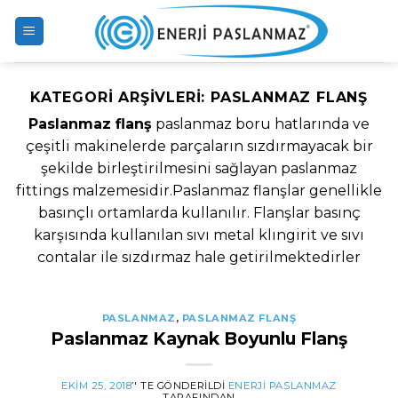
Skip
to
content
KATEGORI ARŞIVLERI:
PASLANMAZ FLANŞ
Paslanmaz flanş
paslanmaz boru hatlarında ve
çeşitli makinelerde parçaların sızdırmayacak bir
şekilde birleştirilmesini sağlayan paslanmaz
fittings malzemesidir.Paslanmaz flanşlar genellikle
basınçlı ortamlarda kullanılır. Flanşlar basınç
karşısında kullanılan sıvı metal klıngirit ve sıvı
contalar ile sızdırmaz hale getirilmektedirler
PASLANMAZ
,
PASLANMAZ FLANŞ
Paslanmaz Kaynak Boyunlu Flanş
EKIM 25, 2018
’' TE GÖNDERILDI
ENERJI PASLANMAZ
TARAFINDAN