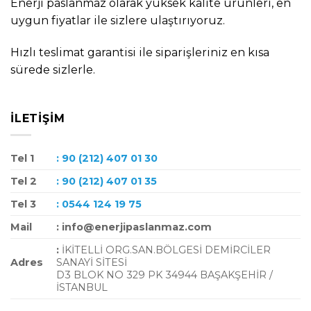
Enerji paslanmaz olarak yüksek kalite ürünleri, en
uygun fiyatlar ile sizlere ulaştırıyoruz.
Hızlı teslimat garantisi ile siparişleriniz en kısa
sürede sizlerle.
İLETIŞIM
Tel 1
: 90 (212) 407 01 30
Tel 2
: 90 (212) 407 01 35
Tel 3
: 0544 124 19 75
Mail
: info@enerjipaslanmaz.com
:
İKİTELLİ ORG.SAN.BÖLGESİ DEMİRCİLER
Adres
SANAYİ SİTESİ
D3 BLOK NO 329 PK 34944 BAŞAKŞEHİR /
İSTANBUL