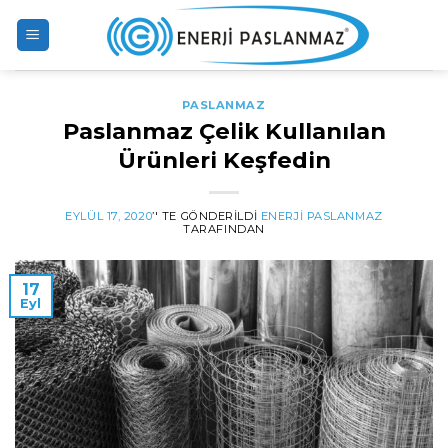
Skip
to
content
PASLANMAZ
Paslanmaz Çelik Kullanılan
Ürünleri Keşfedin
EYLÜL 17, 2020
’' TE GÖNDERILDI
ENERJI PASLANMAZ
TARAFINDAN
17
Eyl