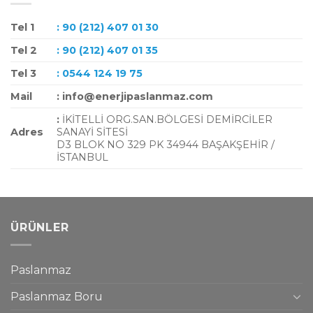
Tel 1
: 90 (212) 407 01 30
Tel 2
: 90 (212) 407 01 35
Tel 3
: 0544 124 19 75
Mail
: info@enerjipaslanmaz.com
:
İKİTELLİ ORG.SAN.BÖLGESİ DEMİRCİLER
Adres
SANAYİ SİTESİ
D3 BLOK NO 329 PK 34944 BAŞAKŞEHİR /
İSTANBUL
ÜRÜNLER
Paslanmaz
Paslanmaz Boru