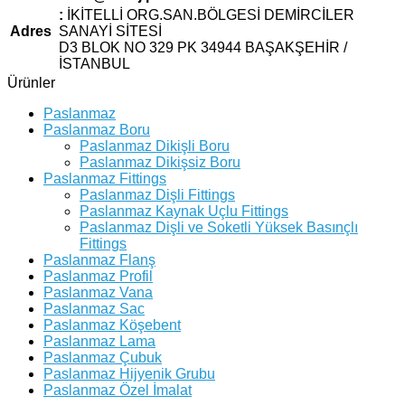
:
İKİTELLİ ORG.SAN.BÖLGESİ DEMİRCİLER
Adres
SANAYİ SİTESİ
D3 BLOK NO 329 PK 34944 BAŞAKŞEHİR /
İSTANBUL
Ürünler
Paslanmaz
Paslanmaz Boru
Paslanmaz Dikişli Boru
Paslanmaz Dikişsiz Boru
Paslanmaz Fittings
Paslanmaz Dişli Fittings
Paslanmaz Kaynak Uçlu Fittings
Paslanmaz Dişli ve Soketli Yüksek Basınçlı
Fittings
Paslanmaz Flanş
Paslanmaz Profil
Paslanmaz Vana
Paslanmaz Sac
Paslanmaz Köşebent
Paslanmaz Lama
Paslanmaz Çubuk
Paslanmaz Hijyenik Grubu
Paslanmaz Özel İmalat