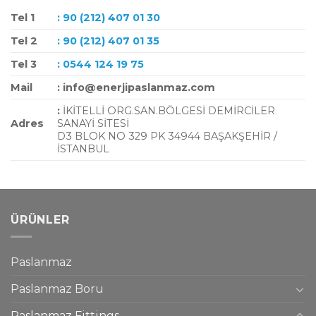
Tel 1
: 90 (212) 407 01 30
Tel 2
: 90 (212) 407 01 35
Tel 3
: 0544 124 19 75
Mail
: info@enerjipaslanmaz.com
:
İKİTELLİ ORG.SAN.BÖLGESİ DEMİRCİLER
Adres
SANAYİ SİTESİ
D3 BLOK NO 329 PK 34944 BAŞAKŞEHİR /
İSTANBUL
ÜRÜNLER
Paslanmaz
Paslanmaz Boru
Paslanmaz Fittings