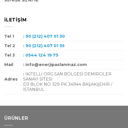
İLETIŞIM
Tel 1
: 90 (212) 407 01 30
Tel 2
: 90 (212) 407 01 35
Tel 3
: 0544 124 19 75
Mail
: info@enerjipaslanmaz.com
:
İKİTELLİ ORG.SAN.BÖLGESİ DEMİRCİLER
Adres
SANAYİ SİTESİ
D3 BLOK NO 329 PK 34944 BAŞAKŞEHİR /
İSTANBUL
ÜRÜNLER