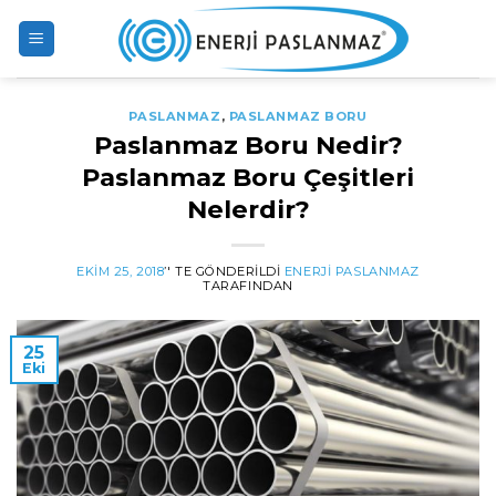
Skip
to
content
PASLANMAZ
,
PASLANMAZ BORU
Paslanmaz Boru Nedir?
Paslanmaz Boru Çeşitleri
Nelerdir?
EKIM 25, 2018
’' TE GÖNDERILDI
ENERJI PASLANMAZ
TARAFINDAN
25
Eki