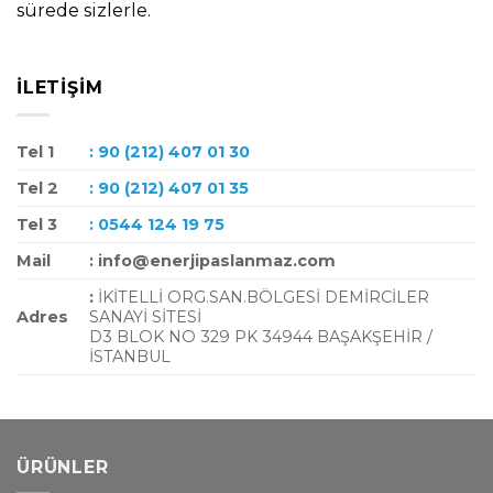
sürede sizlerle.
İLETIŞIM
Tel 1
: 90 (212) 407 01 30
Tel 2
: 90 (212) 407 01 35
Tel 3
: 0544 124 19 75
Mail
: info@enerjipaslanmaz.com
:
İKİTELLİ ORG.SAN.BÖLGESİ DEMİRCİLER
Adres
SANAYİ SİTESİ
D3 BLOK NO 329 PK 34944 BAŞAKŞEHİR /
İSTANBUL
ÜRÜNLER